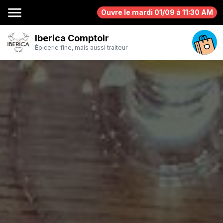
menu
Ouvre le mardi 01/09 à 11:30 AM
Iberica Comptoir
Épicerie fine, mais aussi traiteur